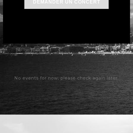
DEMANDER UN CONCERT
No events for now, please check again later.