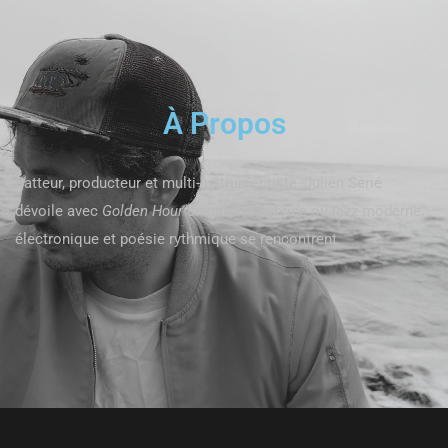
À Propos
Batteur, producteur et multi-instrumentiste, Julien Sérié
dévoile avec
Golden Hour
un univers hybride où jazz moderne,
électronique et poésie rythmique se rencontrent.