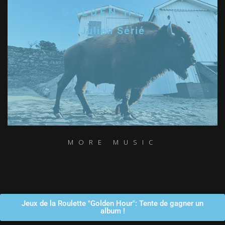
GOLDEN HOUR
Julien Sérié
MORE MUSIC
Jeux de la Roulette "Golden Hour": Tente de gagner un
album !