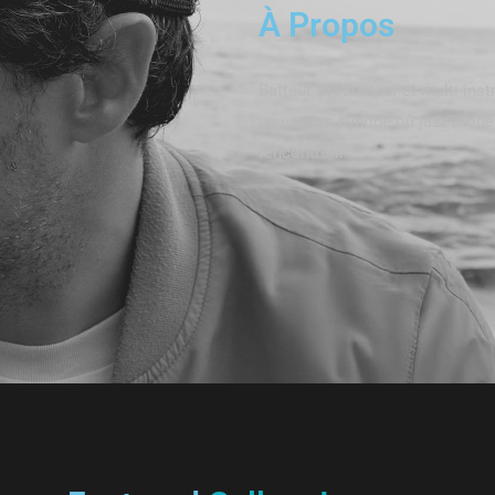
À Propos
Batteur, producteur et multi-ins
un univers hybride où jazz mode
rencontrent.