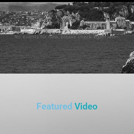
No events for now, please check again later.
Featured
Video