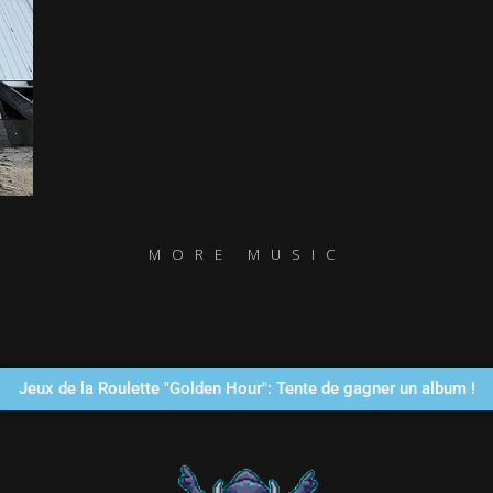
MORE MUSIC
Jeux de la Roulette "Golden Hour": Tente de gagner un album !