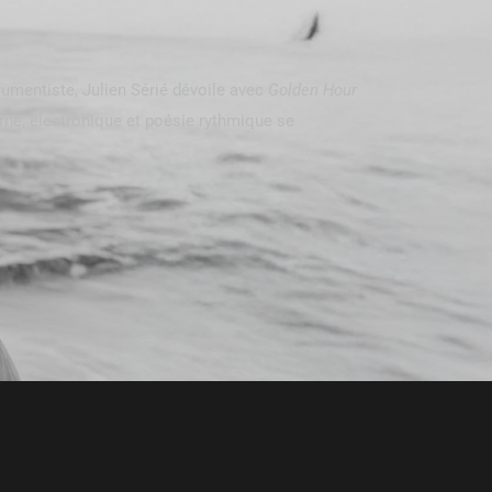
trumentiste, Julien Sérié dévoile avec
Golden Hour
rne, électronique et poésie rythmique se